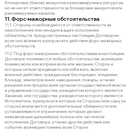
блокировок (банов) аккаунтов и рекламируемых ресурсов,
но не несёт ответственности за блокировки аккаунтов или
рекламируемых каналов.
11. Форс-мажорные обстоятельства
11.1. Стороны освобождаются от ответственности за
неисполнение или ненадлежащее исполнение
обязательств, предусмотренных настоящим Договором,
если оно возникло в результате действия форс-мажорных
обстоятельств.
11.2. Под форс-мажорными обстоятельствами в настоящем
Договоре понимаются любые обстоятельства, возникшие
помимо воли или вопреки воле или желанию Сторон и
которые нельзя предвидеть или избежать, включая:
военные действия, гражданские беспорядки, эпидемии,
блокаду, землетрясения, наводнения, пожары, а также
решения или предписания органов государственной власти
и управления государства, резидентом которого является
Заказчик, или государства, резидентом которого является
Исполнитель, в результате которых на Стороны (или одну из
сторон) возлагаются дополнительные обязанности или
устанавливаются ограничения, которые делают
невозможным дальнейшее полное или частичное
исполнение Договора, а также другие действия или
события, возникшие помимо воли Сторон.