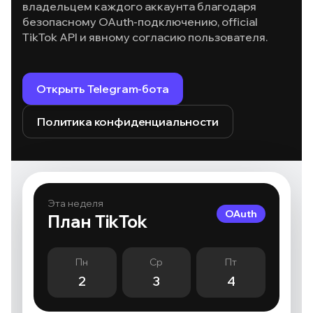
владельцем каждого аккаунта благодаря
безопасному OAuth-подключению, official
TikTok API и явному согласию пользователя.
Открыть Telegram-бота
Политика конфиденциальности
Эта неделя
OAuth
План TikTok
Пн
Ср
Пт
2
3
4